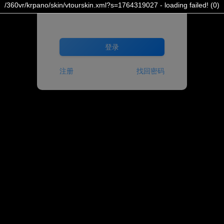
/360vr/krpano/skin/vtourskin.xml?s=1764319027 - loading failed! (0)
登录
注册
找回密码