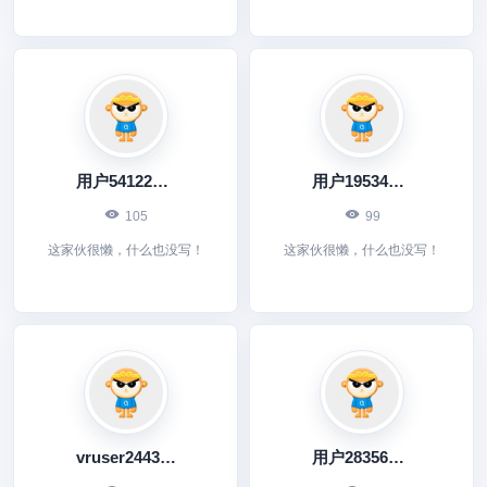
用户541226345
用户195347094
105
99
这家伙很懒，什么也没写！
这家伙很懒，什么也没写！
vruser2443360039
用户283567006